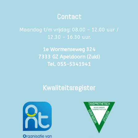
Contact
Maandag t/m vrijdag: 08.00 – 12.00 uur /
12.30 – 16.30 uur.
1e Wormenseweg 324
7333 GZ Apeldoorn (Zuid)
Tel.
055-5341941
Kwaliteitsregister